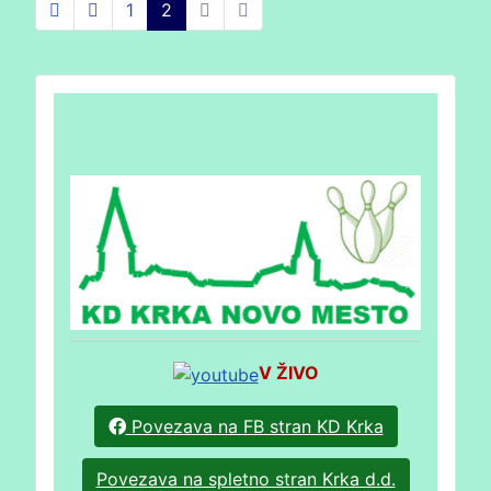
1
2
V ŽIVO
Povezava na FB stran KD Krka
Povezava na spletno stran Krka d.d.